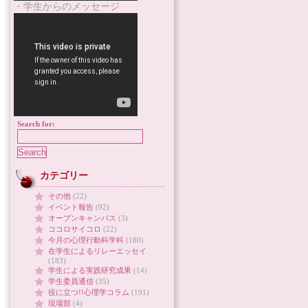
・学生からのメッセージ
Search for:
カテゴリー
その他
(22)
イベント報告
(92)
オープンキャンパス
(3)
ココロサイコロ
(22)
今月の心理行動科学科
(180)
在学生によるリレーエッセイ
(183)
学生による実践研究成果
(14)
学生委員通信
(35)
役に立つ!!心理学コラム
(191)
現場部
(4)