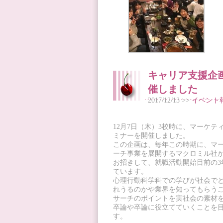
キャリア支援企画
催しました
2017/12/13 >>
イベント
12月7日（木）3校時に、マーケテ
ミナーを開催しました。
この企画は、毎年この時期に、マ
ーチ事業を展開するマクロミル社
お招きして、就職活動開始目前の3
ています。
心理行動科学科での学びが社会で
れうるのかや業界を知ってもらう
サーチのポイントを実社会の素材
卒論や卒論に役立てていくことを
す。