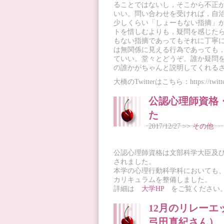
ることではないし，そこから不正
いい。問い合わせを受ければ，自
少しくらい「しょーもない指摘」
トを惜しむよりも，疑問を感じた
もない指摘であってもそれに丁寧
は無関係に見える行為であっても
ていい。堂々とどうぞ。誰か疑問
の誰かがちゃんと説明してくれる
大橋のTwitterはこちら：https://twitte
公認心理師資格
た
2017/12/27 >>
その他
公認心理師資格は文部科学大臣及び厚
されました。
本学の心理行動科学科においても、
カリキュラムを整備しました。
詳細は
大学HP
をご覧ください
12月のリレーエ
弓田真紀さん）