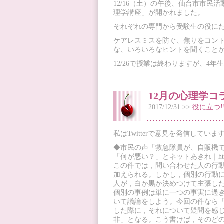
12/16（土）の午後、仙台市市
理学講座」が開かれました。
それぞれの専門から受験生の役に
ケアレスミスを防ぐ、焦りをコン
な、いろいろなヒントを聞くこと
12/26で授業は終わりますが、4
12月の心理学コ
2017/12/31 >>
役に立つ!
私はTwitterで意見を発信して
◆市民の声「救急隊員が、自販機
「何が悪い？」とネットあきれ｜https://news.b
この件では，問い合わせた人の行
加えられる。しかし，個別の行動
人が，白か黒か決めつけて主張し
個別の事例は単に一つの事実に過
いて議論をしよう。今回の件なら
した際に，それについて疑問を感
非」となる。こう書けば，そのど