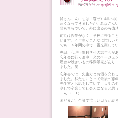
2017/12/21 >>
在学生に
皆さんこんにちは！森ゼミ4年の梶
寒くなってきましたが、みなさん
雪もちらついて、外に出るのも億
前期は授業がなく、学校に来るこ
います。４年生がこんなに忙しい
でも、４年間の中で一番充実して
先日、心理行動科学科の忘年会が
忘年会に行く途中、光のページェ
屋台や焼きいもの移動販売があり
ました。笑
忘年会では、先生方とお酒を交わ
ました。私たちにとって最後の忘
先生方とお話をしていて、大学の
少しで卒業して社会人になると思
ーん （T T）
まだまだ、卒論で忙しい日々が続