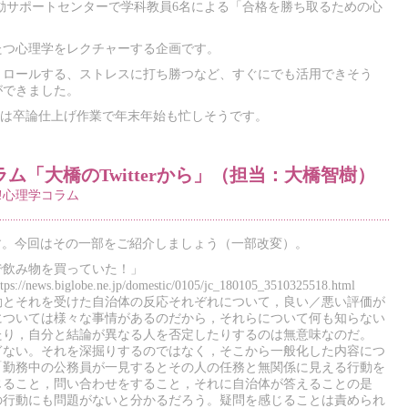
民活動サポートセンターで学科教員6名による「合格を勝ち取るための心
たつ心理学をレクチャーする企画です。
トロールする、ストレスに打ち勝つなど、すぐにでも活用できそう
ができました。
年生は卒論仕上げ作業で年末年始も忙しそうです。
ラム「大橋のTwitterから」（担当：大橋智樹）
!心理学コラム
います。今回はその一部をご紹介しましょう（一部改変）。
で飲み物を買っていた！」
iglobe.ne.jp/domestic/0105/jc_180105_3510325518.html
動とそれを受けた自治体の反応それぞれについて，良い／悪い評価が
については様々な事情があるのだから，それらについて何も知らない
たり，自分と結論が異なる人を否定したりするのは無意味なのだ。
ぎない。それを深掘りするのではなく，そこから一般化した内容につ
「勤務中の公務員が一見するとその人の任務と無関係に見える行動を
じること，問い合わせをすること，それに自治体が答えることの是
の行動にも問題がないと分かるだろう。疑問を感じることは責められ