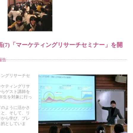
(7)「マーケティングリサーチセミナー」を開
報告
ィングリサーチセ
ーケティングリサ
からゲスト講師を
年生を対象に行っ
どのように活かさ
こと、そして、リ
をから学び、プレ
目的としていま