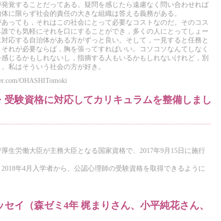
が発覚することだってある。疑問を感じたら遠慮なく問い合わせれば
治体に限らず社会的責任の大きな組織は答える義務がある。
があっても，それはこの社会にとって必要なコストなのだ。そのコス
ら誰でも気軽にそれを口にすることができ，多くの人にとってしょー
に対応する自治体がある方がずっと良い。そして，一見すると任務と
，それが必要ならば，胸を張ってすればいい。コソコソなんてしなく
を感じるかもしれないし，指摘する人もいるかもしれないけれど，別
さ。私はそういう社会の方が好き。
r.com/OHASHITomoki
・受験資格に対応してカリキュラムを整備しまし
生労働大臣が主務大臣となる国家資格で、2017年9月15日に施行
2018年4月入学者から、公認心理師の受験資格を取得できるように
。
ッセイ（森ゼミ4年 梶まりさん、小平純花さん、