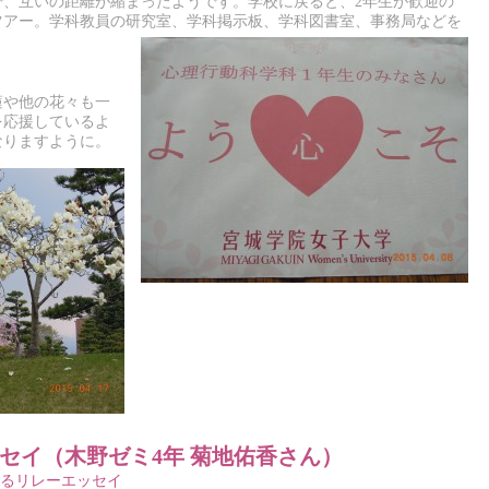
で、互いの距離が縮まったようです。学校に戻ると、2年生が歓迎の
ツアー。学科教員の研究室、学科掲示板、学科図書室、事務局などを
蓮や他の花々も一
を応援しているよ
なりますように。
セイ（木野ゼミ4年 菊地佑香さん）
るリレーエッセイ