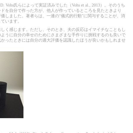
. Vohs氏らによって実証済みでした（Vohs et al., 2013）。そのうち
ードを自分で作った方が、他人が作っているところを見たときより
価しました。著者らは、一連の“儀式的行動”に関与することが、消
しています。
味しく感じます。ただし、そのとき、夫の反応はイマイチなこともし
のように自分の幸せのためにさまざまな手作りに挑戦するのも良いで
低かったときには自分の過大評価を認識したほうが良いかもしれませ