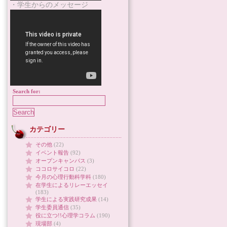
・学生からのメッセージ
Search for:
カテゴリー
その他
(22)
イベント報告
(92)
オープンキャンパス
(3)
ココロサイコロ
(22)
今月の心理行動科学科
(180)
在学生によるリレーエッセイ
(183)
学生による実践研究成果
(14)
学生委員通信
(35)
役に立つ!!心理学コラム
(190)
現場部
(4)