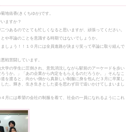
菊地佑香(きくちゆか)です。
でいますか？
が二つあるのでとても忙しくなると思いますが、頑張ってください。
ことや卒論のことを意識する時期ではないでしょうか。
りましょう！！１０月には全員進路が決まり笑って卒論に取り組んで
日悪戦苦闘しています。
他大学の学生に圧倒され、意気消沈しながら駅前のアーケードを歩い
だろうか。」「あの企業から内定をもらえるのだろうか。」そんなこ
歩道を渡ると、向かい側から真新しい制服に身を包んだ３月に卒業し
ました。輝き、生き生きとした姿を思わず目で追いかけてしまいまし
の４月には希望の会社の制服を着て、社会の一員になれるようにこれ