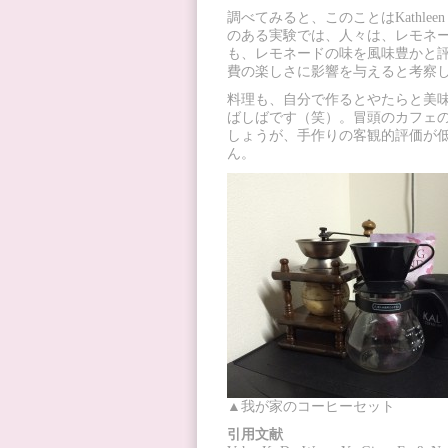
調べてみると、このことはKathleen D
のある実験では、人々は、レモネ
も、レモネードの味を風味豊かと評
費の楽しさに影響を与えると考察
料理も、自分で作るとやたらと美
ばしばです（笑）。冒頭のカフェ
しょうが、手作りの客観的評価が
ん。
▲我が家のコーヒーセット
引用文献