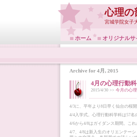
心理の
宮城学院女子
ホーム
オリジナルサ
Archive for 4月, 2015
4月の心理行動
2015/4/30 >>
今月の心理
4/3に、平年より8日早く仙台の桜
4/4入学式。心理行動科学科は57
4/6から4/8はガイダンス期間。
4/7、4/8は新入生のオリエン