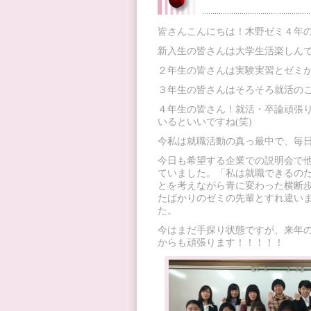
皆さんこんにちは！木野ゼミ４年の
新入生の皆さんは大学生活楽しん
２年生の皆さんは実験実習とゼミ
３年生の皆さんはそろそろ就活の
４年生の皆さん！就活・卒論頑張
いるといいですね(笑)
今私は就職活動の真っ最中で、毎
今日も希望する企業での説明会で
ていました。「私は就職できるの
とを考えながら青に変わった横断
たばかりのゼミの先輩とすれ違い
た。
今はまだ手探り状態ですが、来年
からも頑張ります！！！！！