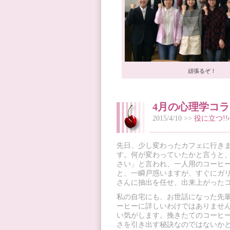
頑張るぞ！
4月の心理学コ
2015/4/10 >>
役に立つ!
先日、少し変わったカフェに行き
す。何が変わっていたかと言うと
さい」と言われ、一人用のコーヒ
と、一瞬戸惑いますが、すぐにガ
さんに抽出を任せ、出来上がった
私の自宅にも、お世話になった先
ーヒーに詳しいわけではありませ
い気がします。挽きたてのコーヒー
さを引き出す秘訣なのではないか