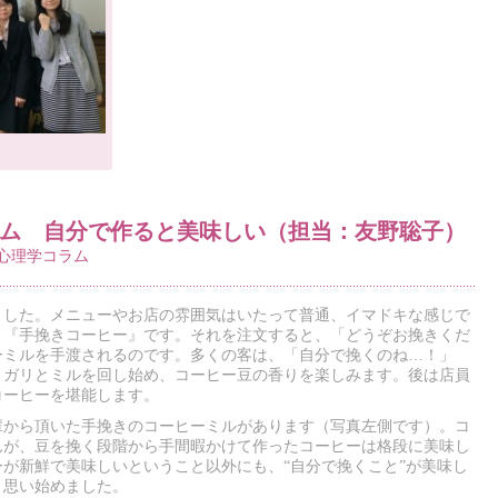
ラム 自分で作ると美味しい（担当：友野聡子）
!心理学コラム
ました。メニューやお店の雰囲気はいたって普通、イマドキな感じで
、『手挽きコーヒー』です。それを注文すると、「どうぞお挽きくだ
ーミルを手渡されるのです。多くの客は、「自分で挽くのね…！」
リガリとミルを回し始め、コーヒー豆の香りを楽しみます。後は店員
コーヒーを堪能します。
輩から頂いた手挽きのコーヒーミルがあります（写真左側です）。コ
んが、豆を挽く段階から手間暇かけて作ったコーヒーは格段に美味し
が新鮮で美味しいということ以外にも、“自分で挽くこと”が美味し
と思い始めました。