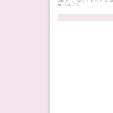
Vohs, K. D., Wang, Y., Gino, F., & N
24
, 1714-1721.