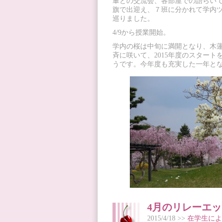
輩との交流会、各部屋での語らい
旗で出迎え、７班に分かれて学内
巡りました。
4/9から授業開始。
学内の桜は中旬に満開となり、木
斉に咲いて、2015年度のスタート
うです。今年度も充実した一年と
4月のリレーエッ
2015/4/18 >>
在学生によ