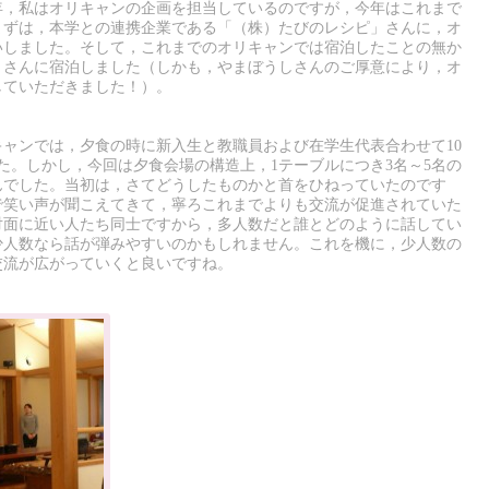
年，私はオリキャンの企画を担当しているのですが，今年はこれまで
まずは，本学との連携企業である「（株）たびのレシピ」さんに，オ
いしました。そして，これまでのオリキャンでは宿泊したことの無か
」さんに宿泊しました（しかも，やまぼうしさんのご厚意により，オ
していただきました！）。
ャンでは，夕食の時に新入生と教職員および在学生代表合わせて10
た。しかし，今回は夕食会場の構造上，1テーブルにつき3名～5名の
んでした。当初は，さてどうしたものかと首をひねっていたのです
で笑い声が聞こえてきて，寧ろこれまでよりも交流が促進されていた
対面に近い人たち同士ですから，多人数だと誰とどのように話してい
少人数なら話が弾みやすいのかもしれません。これを機に，少人数の
交流が広がっていくと良いですね。