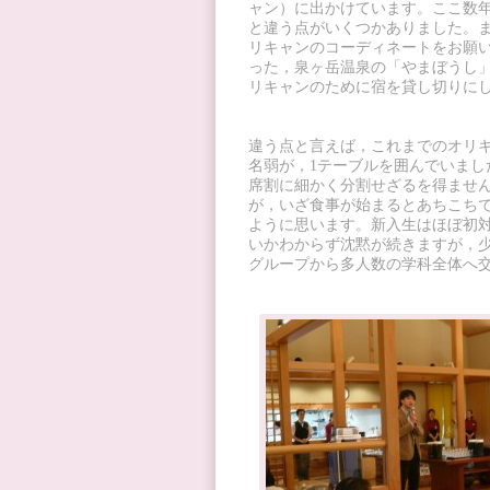
ャン）に出かけています。ここ数
と違う点がいくつかありました。
リキャンのコーディネートをお願
った，泉ヶ岳温泉の「やまぼうし
リキャンのために宿を貸し切りに
違う点と言えば，これまでのオリキ
名弱が，1テーブルを囲んでいまし
席割に細かく分割せざるを得ませ
が，いざ食事が始まるとあちこち
ように思います。新入生はほぼ初
いかわからず沈黙が続きますが，
グループから多人数の学科全体へ