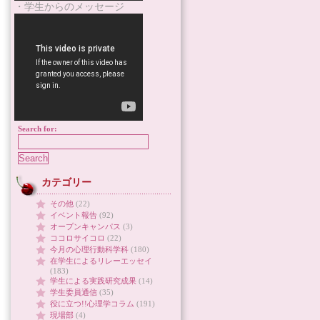
・学生からのメッセージ
Search for:
カテゴリー
その他
(22)
イベント報告
(92)
オープンキャンパス
(3)
ココロサイコロ
(22)
今月の心理行動科学科
(180)
在学生によるリレーエッセイ
(183)
学生による実践研究成果
(14)
学生委員通信
(35)
役に立つ!!心理学コラム
(191)
現場部
(4)