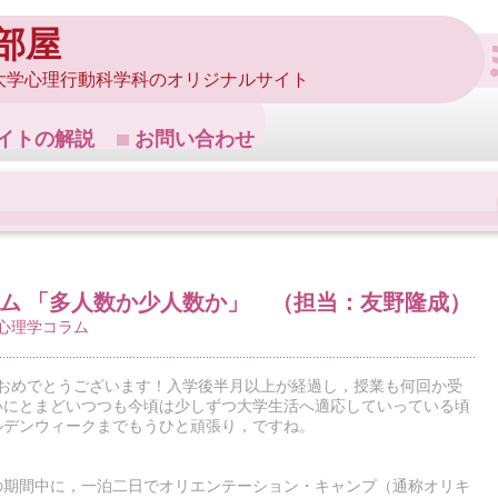
部屋
大学心理行動科学科のオリジナルサイト
イトの解説
お問い合わせ
ラム 「多人数か少人数か」 （担当：友野隆成）
!心理学コラム
学おめでとうございます！入学後半月以上が経過し，授業も何回か受
いにとまどいつつも今頃は少しずつ大学生活へ適応していっている頃
ルデンウィークまでもうひと頑張り，ですね。
の期間中に，一泊二日でオリエンテーション・キャンプ（通称オリキ