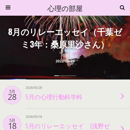
心理の部屋
8月のリレーエッセイ（千葉ゼ
ミ3年：桑原里沙さん）
2022/08/20
2026/05/28
5月
28
5月の心理行動科学科
2026/05/18
5月
18
5月のリレーエッセイ (浅野ゼ