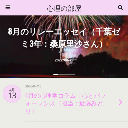
心理の部屋
8月のリレーエッセイ（千葉ゼ
ミ3年：桑原里沙さん）
2022/08/20
2026/04/13
4月
13
4月の心理学コラム：心とパフ
ォーマンス（担当：近藤みど
り）