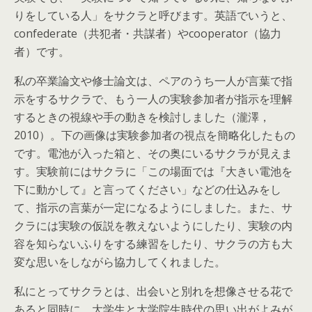
りをしている人」をサクラと呼びます。英語でいうと、
confederate（共犯者・共謀者）やcooperator（協力
者）です。
私の卒業論文や修士論文は、ペアのうち一人が言葉で指
示をするサクラで、もう一人の実験参加者が指示を理解
するときの視線や手の動きを検討しました（瀧澤，
2010）。下の画像は実験参加者の視点を簡略化したもの
です。電池が入った箱と、その奥にいるサクラが見えま
す。実験前にはサクラに「この場面では『大きい電池を
下に動かして』と言ってください」などの仕込みをし
て、指示の言葉が一定になるようにしました。また、サ
クラには実験の仮説を教えないようにしたり、実験の内
容を知らないふりをする練習をしたり、サクラの方も大
変な思いをしながら協力してくれました。
私にとってサクラとは、出会いと別れを想像させる花で
あると同時に、大学生と大学院生時代の思い出がよみが