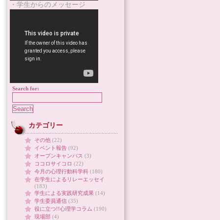
・学生からのメッセージ
Search for:
カテゴリー
その他
(22)
イベント報告
(92)
オープンキャンパス
(3)
ココロサイコロ
(22)
今月の心理行動科学科
(180)
在学生によるリレーエッセイ
(183)
学生による実践研究成果
(14)
学生委員通信
(35)
役に立つ!!心理学コラム
(190)
現場部
(4)