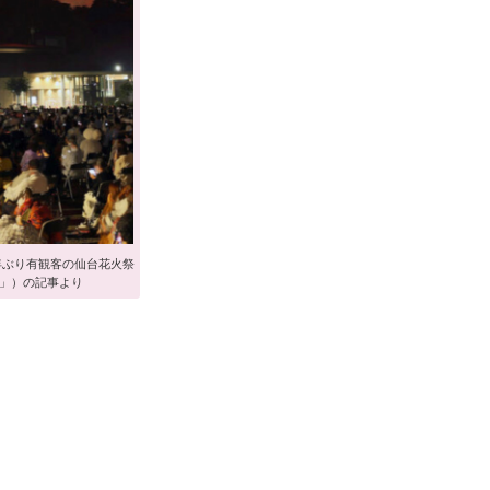
「3年ぶり有観客の仙台花火祭
奨」）の記事より