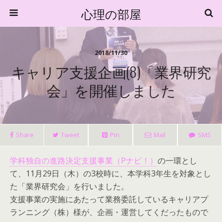
心理の部屋
2018/11/30
キャリア支援企画(8)「業界研究
会」を開催しました
Share
Tweet
Pin
Mail
SMS
学科独自の進路決定支援事業（Pナビ！）
の一環とし
て、11月29日（木）の3校時に、本学科3年生を対象とし
た「業界研究会」を行いました。
支援事業の実施にあたって業務委託しているキャリアプ
ランニング（株）様が、企画・運営してくだったもので