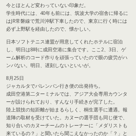
今とほとんど変わっていない印象だ。
学生時代には、40年も前には、筑波大学の宿舎に帰るに
はJR常磐線で荒川沖駅下車したので、東京に行く時には
必ず上野駅を経由したので、懐かしい。
日本ソフトテニス連盟が用意してくれたホテルに宿泊
し、明日は8時に成田空港に集合です。ここ2、3日、ゲ
ーム解析のコード作りを頑張っていたので眼の疲労がハ
ンパない。明日、遅刻しないといいが。
8月25日
ジャカルタでパレンバン行き便の出発待ち。
成田空港第二ターミナルでは、アジア大会専用カウンタ
ーが設けられており、すんなり手続きが完了した。
陸上競技の短距離が始まるらしく、桐生選手に遭遇。報
道陣の取材を受けていた。カヌーの選手団も同じ便で、
知り合いのカヌーチームのトレーナーに「メダリストも
来ているの？」と聞いたら聞こえなかったのか「？」と