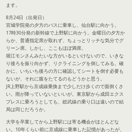
ます。
8月24日（出発日）
宮城学院発の夕方のバスに乗車し、仙台駅に向かう。
17時30分発の新幹線で上野駅に向かう。金曜日の夕方か
らか、普通指定席が取れず、ちょっとリッチな気分でグ
リーン席。しかし、ここもほぼ満席。
堀江モンさんみたいな方がいるといけないので、いきな
り後ろを振り向かず、リクライニングを倒してみる。確
かに、いちいち後ろの方に確認してシートを倒す必要も
ないが、それに腹をたてるのもどうかと思う。
JR上野駅から京成線乗換まで少しだけ歩くので面倒くさ
い。雨が降っていないといいが。東京駅から成田エクス
プレスに乗ろうとしても、総武線の乗り口は遠いので結
局は同じだろうか。
大学を卒業してから上野駅には寄る機会がほとんどな
い。10年くらい前に京成線に乗車した記憶があったが、