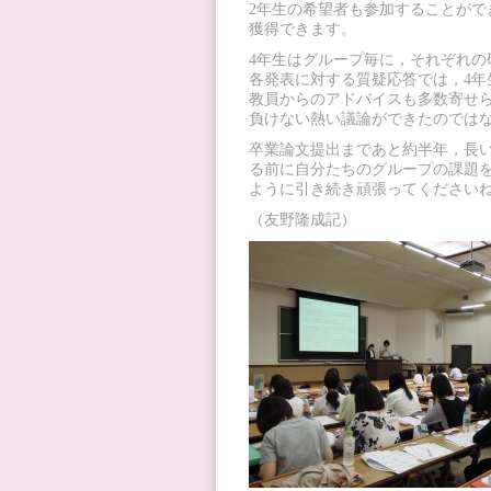
2年生の希望者も参加することがで
獲得できます。
4年生はグループ毎に，それぞれの
各発表に対する質疑応答では，4年
教員からのアドバイスも多数寄せら
負けない熱い議論ができたのでは
卒業論文提出まであと約半年，長
る前に自分たちのグループの課題
ように引き続き頑張ってください
（友野隆成記）