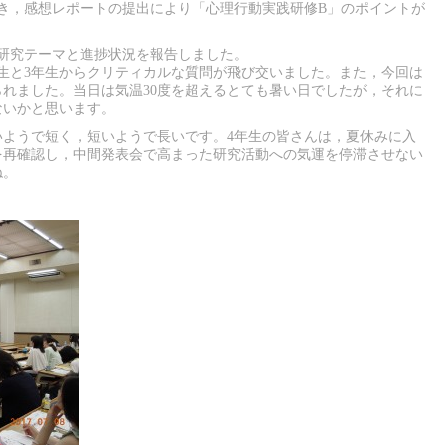
き，感想レポートの提出により「心理行動実践研修B」のポイントが
研究テーマと進捗状況を報告しました。
生と3年生からクリティカルな質問が飛び交いました。また，今回は
れました。当日は気温30度を超えるとても暑い日でしたが，それに
ないかと思います。
いようで短く，短いようで長いです。4年生の皆さんは，夏休みに入
を再確認し，中間発表会で高まった研究活動への気運を停滞させない
ね。