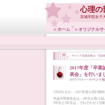
心理の
宮城学院女子
ホーム
オリジナルサ
«
キャリア支援企画(2)「言
2017年度「卒
表会」を行いま
2017/7/14 >>
イベント報
7月8日(土)に，2017年度心理
卒論中間発表会は，4年生が取り
4年生と3年生は，それぞれゼミ活