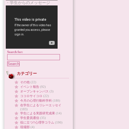
・学生からのメッセージ
Search for:
カテゴリー
その他
(22)
イベント報告
(92)
オープンキャンパス
(3)
ココロサイコロ
(22)
今月の心理行動科学科
(180)
在学生によるリレーエッセイ
(183)
学生による実践研究成果
(14)
学生委員通信
(35)
役に立つ!!心理学コラム
(190)
現場部
(4)