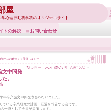
部屋
大学心理行動科学科のオリジナルサイト
イトの解説
お問い合わせ
語聴覚士のお仕事」を開催しました
7月のリレーエッセイ（森ゼミ1年 久保田さん）
»
業論文中間発
した。
告
行動科学科卒業論文中間発表会を行いました。
組んでいる卒業研究の計画・経過を報告する会です。
動の一環として全員が参加します。