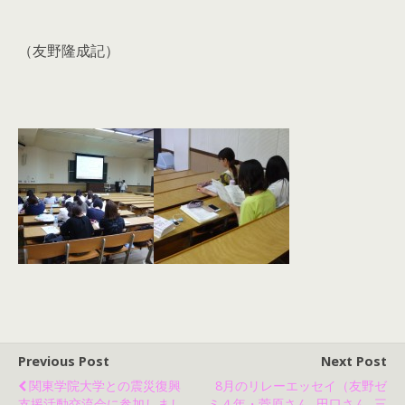
（友野隆成記）
Previous Post
Next Post
関東学院大学との震災復興
8月のリレーエッセイ（友野ゼ
支援活動交流会に参加しまし
ミ４年・菅原さん, 田口さん, 三