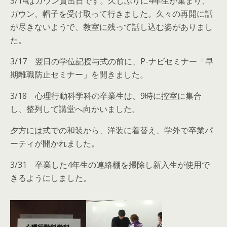
3/14はガウン貸出日です。久しぶりに4年生が集まり、
ガウン、帽子を受け取って行きました。久々の再開に話
が尽きないようで、教室に残って話し込む姿がありまし
た。
3/17 翌日の学位記授与式の前に、P-ナビセミナー「早
期離職防止セミナー」を開きました。
3/18 心理行動科学科の卒業生は、9時に控室に集合
し、整列して講堂へ向かいました。
夕方には式での和装から、洋装に着替え、学外で卒業パ
ーティが開かれました。
3/31 卒業した4年生の連絡棚を掃除し新入生が使用で
きるようにしました。