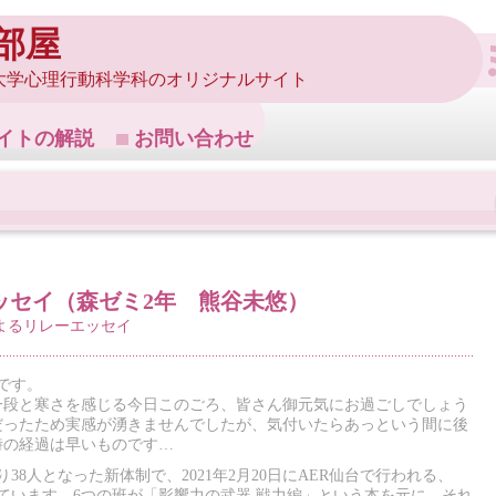
部屋
大学心理行動科学科のオリジナルサイト
イトの解説
お問い合わせ
ッセイ（森ゼミ2年 熊谷未悠）
よるリレーエッセイ
です。
り一段と寒さを感じる今日このごろ、皆さん御元気にお過ごしでしょう
だったため実感が湧きませんでしたが、気付いたらあっという間に後
時の経過は早いものです…
38人となった新体制で、2021年2月20日にAER仙台で行われる、
っています。6つの班が「影響力の武器 戦力編」という本を元に、それ