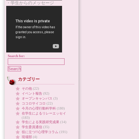
・学生からのメッセージ
Search for:
カテゴリー
その他
(22)
イベント報告
(92)
オープンキャンパス
(3)
ココロサイコロ
(22)
今月の心理行動科学科
(180)
在学生によるリレーエッセイ
(183)
学生による実践研究成果
(14)
学生委員通信
(35)
役に立つ!!心理学コラム
(191)
現場部
(4)