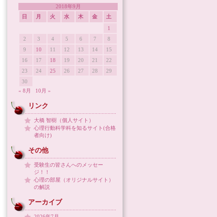
2018年9月
日
月
火
水
木
金
土
1
2
3
4
5
6
7
8
9
10
11
12
13
14
15
16
17
18
19
20
21
22
23
24
25
26
27
28
29
30
« 8月
10月 »
リンク
大橋 智樹（個人サイト）
心理行動科学科を知るサイト(合格
者向け)
その他
受験生の皆さんへのメッセー
ジ！！
心理の部屋（オリジナルサイト）
の解説
アーカイブ
2026年7月