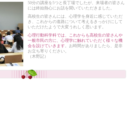
50分の講座を5つと長丁場でしたが、来場者の皆さん
には終始熱心にお話を聞いていただきました。
高校生の皆さんには、心理学を身近に感じていただ
き、これからの進路について考えるきっかけにして
いただけたようで大変うれしく思います。
心理行動科学科では、これからも高校生の皆さんや
一般市民の方に、心理学に触れていただく様々な機
会を設けていきます
。お時間がありましたら、是非
お立ち寄りください。
（木野記）