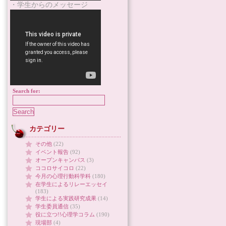
・学生からのメッセージ
Search for:
カテゴリー
その他
(22)
イベント報告
(92)
オープンキャンパス
(3)
ココロサイコロ
(22)
今月の心理行動科学科
(180)
在学生によるリレーエッセイ
(183)
学生による実践研究成果
(14)
学生委員通信
(35)
役に立つ!!心理学コラム
(190)
現場部
(4)