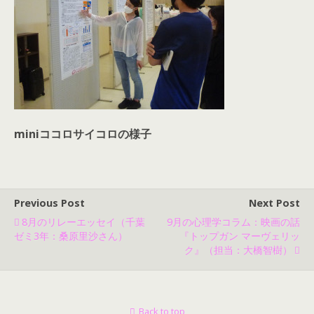
miniココロサイコロの様子
Previous Post
Next Post
8月のリレーエッセイ（千葉
9月の心理学コラム：映画の話
ゼミ3年：桑原里沙さん）
『トップガン マーヴェリッ
ク』（担当：大橋智樹）
Back to top