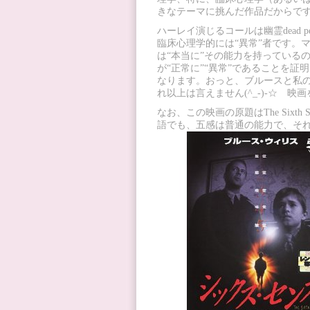
きなテーマに挑んだ作品だからで
ハーレイ演じるコールは幽霊dead
臨床心理学的には“異常”者です。
は“本当に”その能力を持っている
が“正常に”“異常”であることを
なります。おっと、ブルースと私
れ以上は言えません(^_-)-☆ 
なお、この映画の原題はThe Six
語でも、五感は普通の能力で、そ