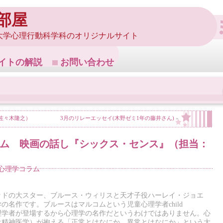
部屋
大学心理行動科学科のオリジナルサイト
イトの解説
お問い合わせ
佐々木隆之）
3月のリレーエッセイ(木野ゼミ1年の藤井さん)
»
ラム 映画の話し『シックス・センス』（担当：
!心理学コラム
ッドの大スター、ブルース・ウィリスと天才子役ハーレイ・ジョエ
の名作です。ブルースはマルコムという児童心理学者child
、児童心理学者が登場するから心理学の名作だというわけではありません。心
は精神医学）が抱える「正常とはなにか、異常とはなにか」という大