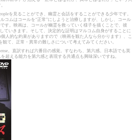
す。
 peopleを見ることができ、幽霊と会話をすることができる少年です。
マルコムはコールを“正常”にしようと治療しますが、しかし、コール
のです。映画は、コールが幽霊を救っていく様子を描くことで、彼
証明していきます。そして、決定的な証明はマルコム自身がすることに
の個人的な約束がありますので（映画を観た人なら分かります）、こ
映画を観て、正常・異常の難しさについて考えてみてください。
th Sense。直訳すれば六番目の感覚。すなわち、第六感。日本語でも英
れを超える能力を第六感と表現する共通点も興味深いですね。