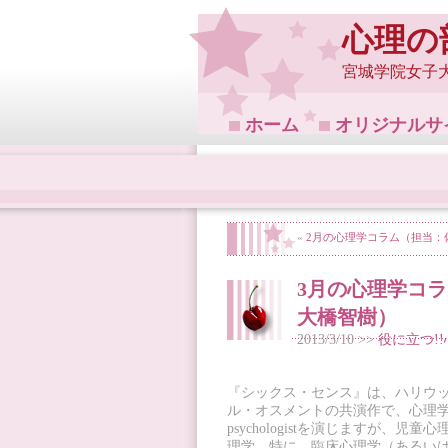
心理の
宮城学院女子
ホーム
オリジナルサ
«
2月の心理学コラム（担当：
3月の心理学コ
大橋智樹）
2013/3/10 >>
役に立つ!
『シックス・センス』は、ハリウ
ル・オスメントの共演作で、心理学
psychologistを演じますが
理学、特に、臨床心理学（あるい