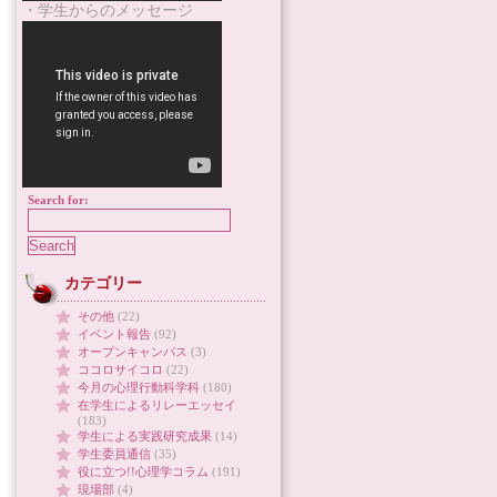
・学生からのメッセージ
Search for:
カテゴリー
その他
(22)
イベント報告
(92)
オープンキャンパス
(3)
ココロサイコロ
(22)
今月の心理行動科学科
(180)
在学生によるリレーエッセイ
(183)
学生による実践研究成果
(14)
学生委員通信
(35)
役に立つ!!心理学コラム
(191)
現場部
(4)