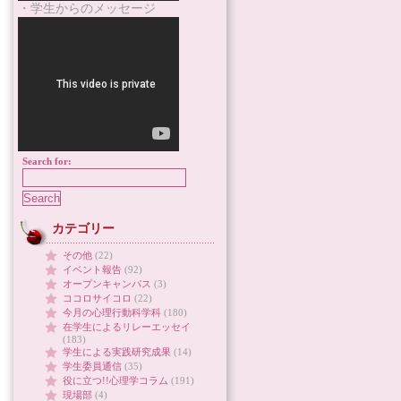
・学生からのメッセージ
Search for:
カテゴリー
その他
(22)
イベント報告
(92)
オープンキャンパス
(3)
ココロサイコロ
(22)
今月の心理行動科学科
(180)
在学生によるリレーエッセイ
(183)
学生による実践研究成果
(14)
学生委員通信
(35)
役に立つ!!心理学コラム
(191)
現場部
(4)