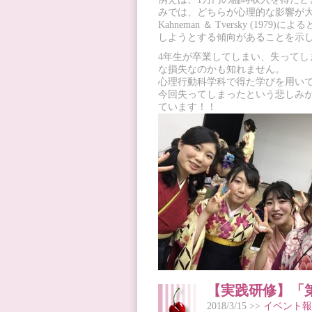
みでは、どちらが心理的な影響が
Kahneman ＆ Tversky (
しようとする傾向があることを示
4年生が卒業してしまい、失って
な損失なのかも知れません。
心理行動科学科で得た学びを用い
今回失ってしまったという悲しみ
ています！！
【実践研修】「
2018/3/15 >>
イベント報