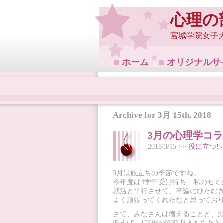
心理の
宮城学院女子
ホーム
オリジナルサ
Archive for 3月 15th, 2018
3月の心理学コ
2018/3/15 >>
役に立つ!
3月は旅立ちの季節ですね。
今年度は4学年受け持ち、私のゼ
就活と平行させて、卒論にひたむ
よく頑張ってくれたなと思ってお
さて、みなさんは増えることと、
例えば、1万円の臨時収入を得たと