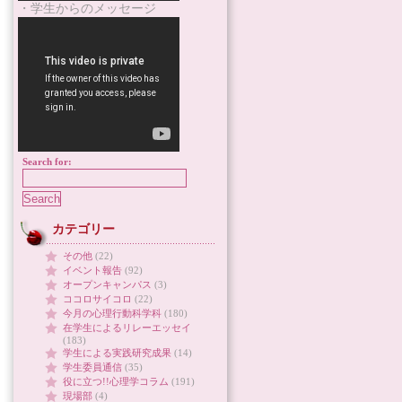
・学生からのメッセージ
Search for:
カテゴリー
その他
(22)
イベント報告
(92)
オープンキャンパス
(3)
ココロサイコロ
(22)
今月の心理行動科学科
(180)
在学生によるリレーエッセイ
(183)
学生による実践研究成果
(14)
学生委員通信
(35)
役に立つ!!心理学コラム
(191)
現場部
(4)