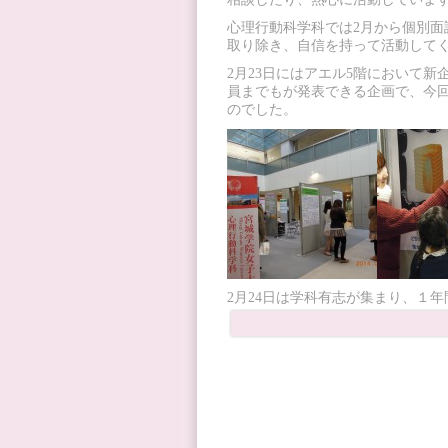
心理行動科学科では2月から個別
取り除き、自信を持って活動して
2月23日にはアエル5階において新
員までもが発表できる企画で、今回
のでした。
2月24日は学科有志が集まり、１