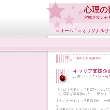
心理の
宮城学院女子
ホーム
オリジナルサ
«
3月の心理行動科学科
キャリア支援企画
2018/4/7 >>
イベント報
4月5日（木曜），学科2年生およ
～心理学を卒業後の人生に活かす
本セミナーでは，学科教員が，一
か，
本学科OGの進路の具体例につい