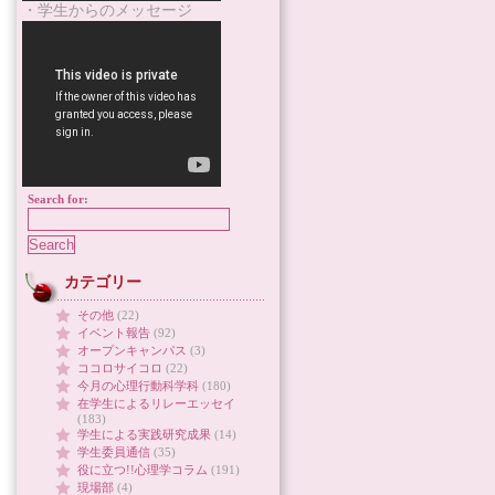
・学生からのメッセージ
Search for:
カテゴリー
その他
(22)
イベント報告
(92)
オープンキャンパス
(3)
ココロサイコロ
(22)
今月の心理行動科学科
(180)
在学生によるリレーエッセイ
(183)
学生による実践研究成果
(14)
学生委員通信
(35)
役に立つ!!心理学コラム
(191)
現場部
(4)