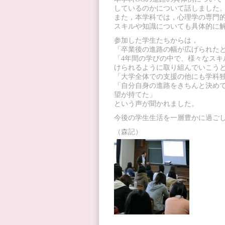
しているのかについて話しました
また，本学科では，心理学の専門
スキルや知識についても具体的に
参加した学生たちからは，
「卒業後の進路の幅が広げられた
「4年間の学びの中で、様々なス
けられるように取り組んでいこう
「大学全体での支援の他にも学科
「自分自身の進路をきちんと決め
望が持てた」
という声が聞かれました。
今後の学生生活を一層豊かに過ご
（森記）