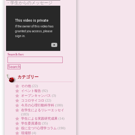
・学生からのメッセージ
Search for:
カテゴリー
その他
(22)
イベント報告
(92)
オープンキャンパス
(3)
ココロサイコロ
(22)
今月の心理行動科学科
(180)
在学生によるリレーエッセイ
(183)
学生による実践研究成果
(14)
学生委員通信
(35)
役に立つ!!心理学コラム
(190)
現場部
(4)