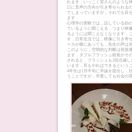
れます．いっこく堂さんのような
口に音声の方向が引き寄せられる
てしまっていますが，それでも目
ます．
心理学の実験では，話している顔の
ているように聞こえる，つまり映像
るようには聞こえなくなります．
す．日常生活では，映像に引き寄
ーカが横にあっても，先生の声は
このように，空間的な判断は視覚
ます．ダブルフラッシュ錯覚がその
されると，フラッシュも2回点滅
います．耳もやればできるという
4年生は1月中旬に卒論を提出し，
うことですが，卒業しても社会の