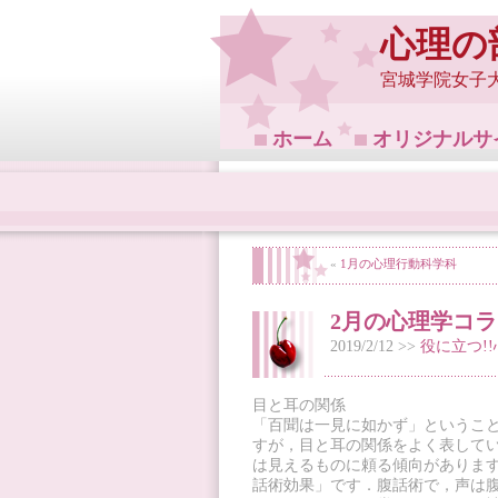
心理の
宮城学院女子
ホーム
オリジナルサ
«
1月の心理行動科学科
2月の心理学コ
2019/2/12 >>
役に立つ!
目と耳の関係
「百聞は一見に如かず」というこ
すが，目と耳の関係をよく表して
は見えるものに頼る傾向がありま
話術効果」です．腹話術で，声は