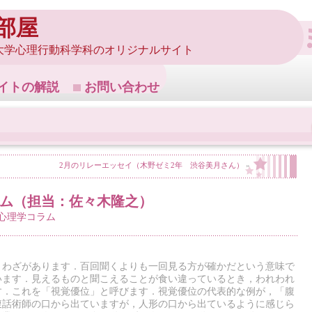
部屋
大学心理行動科学科のオリジナルサイト
イトの解説
お問い合わせ
2月のリレーエッセイ（木野ゼミ2年 渋谷美月さん）
»
ラム（担当：佐々木隆之）
!心理学コラム
とわざがあります．百回聞くよりも一回見る方が確かだという意味で
います．見えるものと聞こえることが食い違っているとき，われわれ
す．これを「視覚優位」と呼びます．視覚優位の代表的な例が，「腹
腹話術師の口から出ていますが，人形の口から出ているように感じら