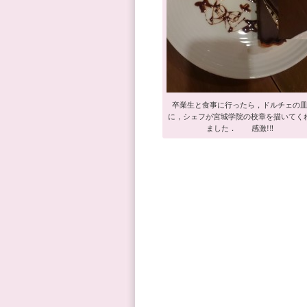
卒業生と食事に行ったら，ドルチェの
に，シェフが宮城学院の校章を描いてく
ました． 感激!‼