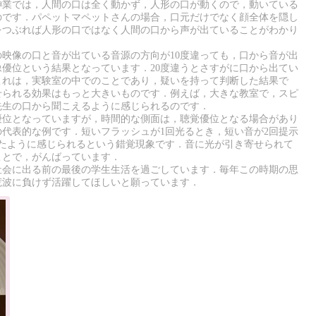
神業では，人間の口は全く動かず，人形の口が動くので，動いている
のです．パペットマペットさんの場合，口元だけでなく顔全体を隠し
をつぶれば人形の口ではなく人間の口から声が出ていることがわかり
映像の口と音が出ている音源の方向が10度違っても，口から音が出
優位という結果となっています．20度違うとさすがに口から出てい
これは，実験室の中でのことであり，疑いを持って判断した結果で
せられる効果はもっと大きいものです．例えば，大きな教室で，スピ
先生の口から聞こえるように感じられるのです．
優位となっていますが，時間的な側面は，聴覚優位となる場合があり
代表的な例です．短いフラッシュが1回光るとき，短い音が2回提示
したように感じられるという錯覚現象です．音に光が引き寄せられて
ことで，がんばっています．
社会に出る前の最後の学生生活を過ごしています．毎年この時期の思
荒波に負けず活躍してほしいと願っています．