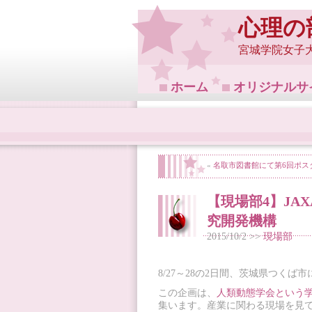
心理の
宮城学院女子
ホーム
オリジナルサ
«
名取市図書館にて第6回ポスタ
【現場部4】JA
究開発機構
2015/10/2 >>
現場部
8/27～28の2日間、茨城県つく
この企画は、
人類動態学会という
集います。産業に関わる現場を見