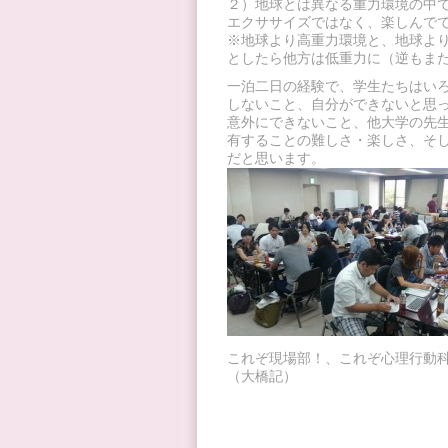
２）地球とは異なる重力環境の中
エクササイズではなく、楽しんで
※地球より高重力環境と、地球よ
としたら他方は低重力に（逆もま
一泊二日の経験で、学生たちはい
しないこと、自分ができないと思
意外にできないこと、他大学の先
有することの難しさ・楽しさ、そ
だと思います。
これぞ現場部！、これぞ心理行動
（大橋記）