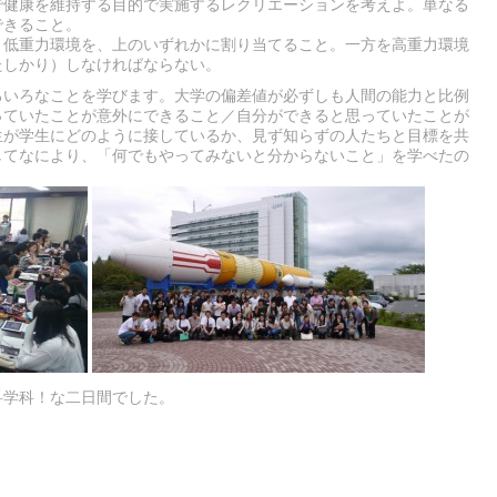
で健康を維持する目的で実施するレクリエーションを考えよ。単なる
できること。
り低重力環境を、上のいずれかに割り当てること。一方を高重力環境
たしかり）しなければならない。
ろいろなことを学びます。大学の偏差値が必ずしも人間の能力と比例
っていたことが意外にできること／自分ができると思っていたことが
生が学生にどのように接しているか、見ず知らずの人たちと目標を共
してなにより、「何でもやってみないと分からないこと」を学べたの
科学科！な二日間でした。