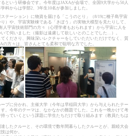
るという研修会です。今年度はJAXAが会場で、全国9大学から50人
学科からは学部2、3年生10名が参加しました。
宇宙ステーション）に物資を届ける「こうのとり」（8/19に種子島宇宙
かり）や、宇宙実験棟である「きぼう」の実物大模型を見たりして、
の有人宇宙技術部門の方々（心理学者もおられます）から宇宙に人を
ついて伺いました（撮影は遠慮して欲しいとのことでした…）。
してくださり、興味深いレクチャーをしていただいただけでなく、質
XAの方々は、皆さんとても柔和で聡明な方でした。
ループに分かれ、主催大学（今年は早稲田大学）から与えられたテー
ます。今年のテーマは、なかなかの難題でした。これを一晩かけて考
で持っていくという課題に学生たちだけで取り組みます（教員たちは
到達したクルーと、その環境で数年間暮らしたクルーとが、親睦大会
競技は何か。