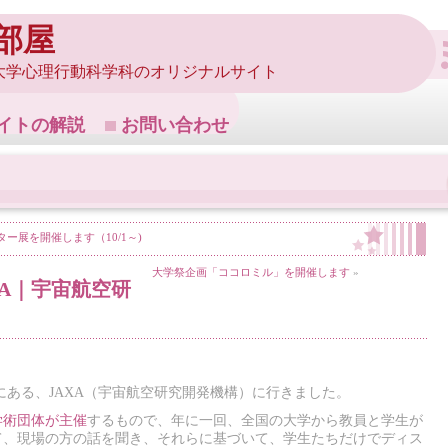
部屋
大学心理行動科学科のオリジナルサイト
イトの解説
お問い合わせ
ー展を開催します（10/1～)
大学祭企画「ココロミル」を開催します
»
XA｜宇宙航空研
ば市にある、JAXA（宇宙航空研究開発機構）に行きました。
学術団体が主催
するもので、年に一回、全国の大学から教員と学生が
て、現場の方の話を聞き、それらに基づいて、学生たちだけでディス