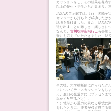
カッションをし、その結果を発表す
以上の院生・学生たちが集まり、本
JAXAの展示館では、ISS（国際
センターから打ち上げ成功したば
説明を受けました。また、JAXA
送り出すことの難しさ、楽しさに
なんと、
古川聡宇宙飛行士
も参加
疑にも応えていただきました！JA
その後、大学横断的に作られたグ
マについてディスカッションをし
え、翌日の昼過ぎにはプレゼンま
温かく見守るだけ）。
１）地球から重力の異なる環境に
をしたときに、後者が必ず勝てる