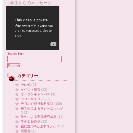
・学生からのメッセージ
Search for:
カテゴリー
その他
(22)
イベント報告
(92)
オープンキャンパス
(3)
ココロサイコロ
(22)
今月の心理行動科学科
(180)
在学生によるリレーエッセイ
(183)
学生による実践研究成果
(14)
学生委員通信
(35)
役に立つ!!心理学コラム
(191)
現場部
(4)