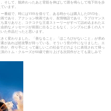
と、そして、観終わったあと背筋を伸ばして踵を鳴らして地下街を歩
えています。
ー番組で、時にはVHSを借りて、ある時からは購入したDVDを、
映画であり、アクション映画であり、友情物語であり、ラブロマンス
立ち直りありと、コテコテな王道ストーリーがすべて詰め込まれたエ
社会的なメッセージが前面に出ることもなく、シンプルに多くの人々
抜いた作品だったと思います。
大きく変わりました。「善なること」「ほころびがないこと」が求め
要素があれば総攻撃が待っている、そういう世の中になりました。エ
本作が、作り手にとって厳しいこの社会でどのように表現されて帰っ
主演のトム・クルーズが60歳で創り上げる次回作がとても楽しみで