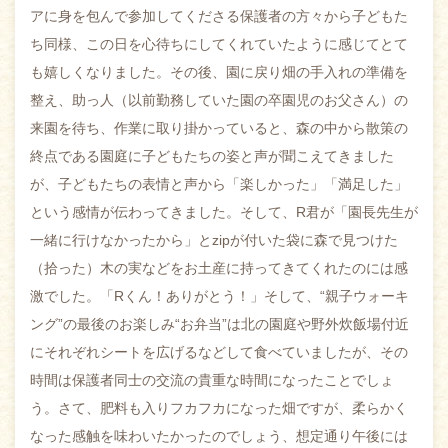
アに身を包んで参加してくださる保護者の方々から子どもた
ち同様、この日を心待ちにしてくれていたように感じてとて
も嬉しくなりました。その後、園に戻り畑の手入れの準備を
整え、助っ人（以前勤務していた園の卒園児のお父さん）の
来園を待ち、作業に取り掛かっていると、森の中から散策の
終点である園庭に子どもたちの姿と声が聞こえてきました
が、子どもたちの表情と声から「楽しかった」「満足した」
という感情が伝わってきました。そして、R君が「園長先生が
一緒に行けなかったから」とzipが付いた袋に森で見つけた
（拾った）木の実などをお土産に持ってきてくれたのには感
激でした。「Rくん！ありがとう！」そして、“親子ウォーキ
ング”の最後のお楽しみ“お弁当”は北の園庭や野外炊飯場付近
にそれぞれシートを広げるなどして食べていましたが、その
時間は保護者同士の交流の貴重な時間になったことでしょ
う。さて、肥料も入りフカフカになった畑ですが、柔らかく
なった感触を味わいたかったのでしょう、想定通り午後には