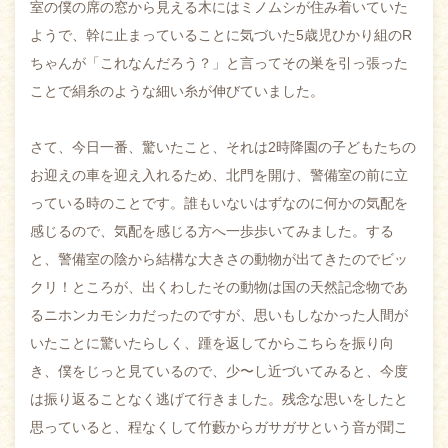
室の僕の席の窓から見える木にはミノムシが住み着いていた
ようで、幹に止まっていることに気づいた5歳児ひかり組のR
ちゃんが「これなんだろう？」と言ってその巣を引っ張った
ことで絹糸のような細い糸が伸びていました。
さて、今日一番、驚いたこと、それは2時降園の子どもたちの
お迎えの車を迎え入れるため、北門を開け、警備室の前に立
っている時のことです。誰もいないはずなのに何かの気配を
感じるので、気配を感じる方へ一歩歩いてみました。する
と、警備室の陰から結構な大きさの動物が出てきたのでビッ
クリ！ところが、出くわしたその動物は国の天然記念物であ
るニホンカモシカだったのですが、思いもしなかった人間が
いたことに驚いたらしく、踵を返してからこちらを振り向
き、僕をじっと見ているので、少〜し近づいてみると、今度
は振り返ることなく逃げて行きました。残念な思いをしたと
思っていると、程なくして竹藪からガサガサという音が聞こ