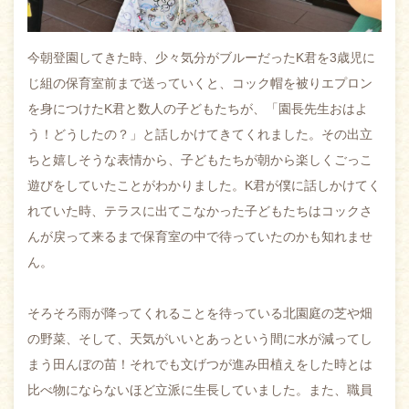
今朝登園してきた時、少々気分がブルーだったK君を3歳児に
じ組の保育室前まで送っていくと、コック帽を被りエプロン
を身につけたK君と数人の子どもたちが、「園長先生おはよ
う！どうしたの？」と話しかけてきてくれました。その出立
ちと嬉しそうな表情から、子どもたちが朝から楽しくごっこ
遊びをしていたことがわかりました。K君が僕に話しかけてく
れていた時、テラスに出てこなかった子どもたちはコックさ
んが戻って来るまで保育室の中で待っていたのかも知れませ
ん。
そろそろ雨が降ってくれることを待っている北園庭の芝や畑
の野菜、そして、天気がいいとあっという間に水が減ってし
まう田んぼの苗！それでも文げつが進み田植えをした時とは
比べ物にならないほど立派に生長していました。また、職員