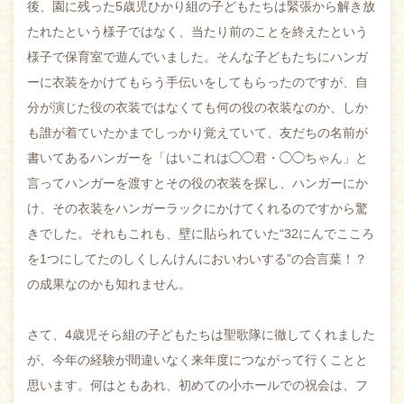
後、園に残った5歳児ひかり組の子どもたちは緊張から解き放
たれたという様子ではなく、当たり前のことを終えたという
様子で保育室で遊んでいました。そんな子どもたちにハンガ
ーに衣装をかけてもらう手伝いをしてもらったのですが、自
分が演じた役の衣装ではなくても何の役の衣装なのか、しか
も誰が着ていたかまでしっかり覚えていて、友だちの名前が
書いてあるハンガーを「はいこれは◯◯君・◯◯ちゃん」と
言ってハンガーを渡すとその役の衣装を探し、ハンガーにか
け、その衣装をハンガーラックにかけてくれるのですから驚
きでした。それもこれも、壁に貼られていた“32にんでこころ
を1つにしてたのしくしんけんにおいわいする”の合言葉！？
の成果なのかも知れません。
さて、4歳児そら組の子どもたちは聖歌隊に徹してくれました
が、今年の経験が間違いなく来年度につながって行くことと
思います。何はともあれ、初めての小ホールでの祝会は、フ