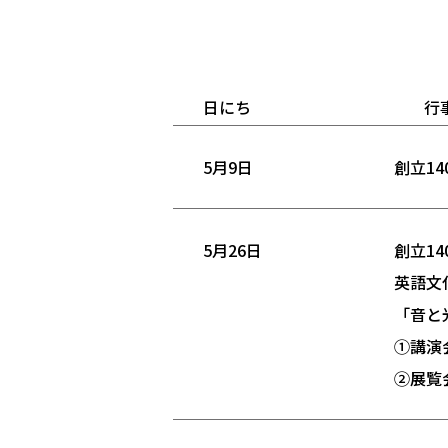
日にち
行
5月9日
創立1
5月26日
創立1
英語文
「音と
①講演
②展覧