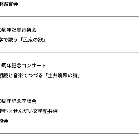
術鑑賞会
40周年記念音楽会
学で歌う「民衆の歌」
40周年記念コンサート
朗読と音楽でつづる「土井晩翠の詩」
40周年記念座談会
学科×せんだい文学塾共催
談会