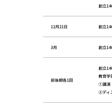
創立1
12月21日
創立1
3月
創立1
創立1
教育学
前後期各1回
①講演
②ディ