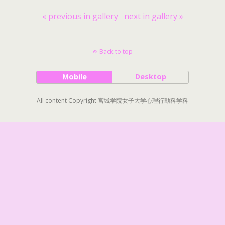
« previous in gallery
next in gallery »
Back to top
Mobile
Desktop
All content Copyright 宮城学院女子大学心理行動科学科