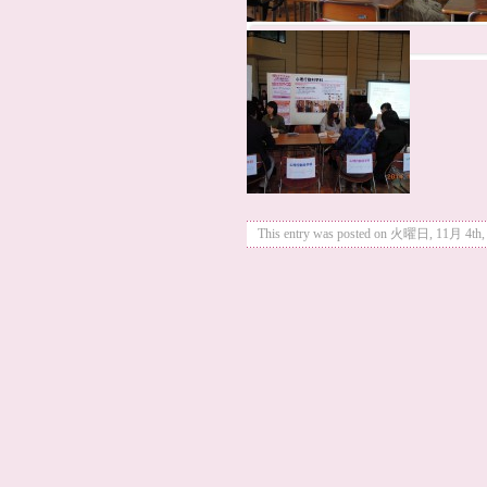
This entry was posted on 火曜日, 11月 4th, 20