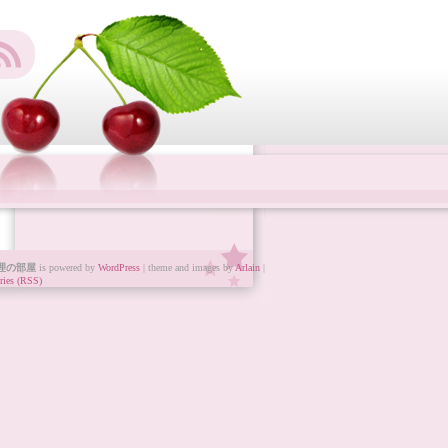
理の部屋
is powered by
WordPress
| theme and images by
Arlain
|
ries (RSS)