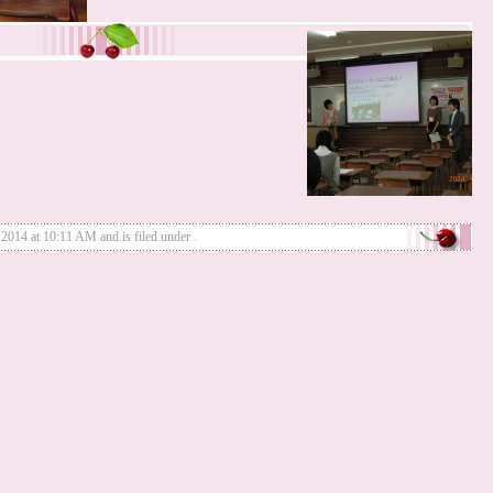
14 at 10:11 AM and is filed under .