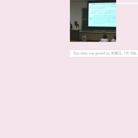
This entry was posted on 木曜日, 7月 10th, 20