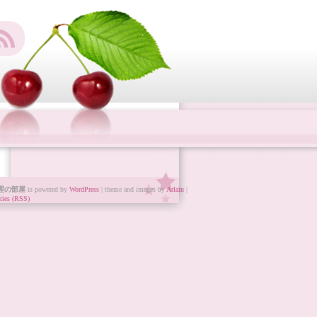
理の部屋
is powered by
WordPress
| theme and images by
Arlain
|
ries (RSS)