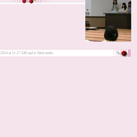
14 at 11:27 AM and is filed under .