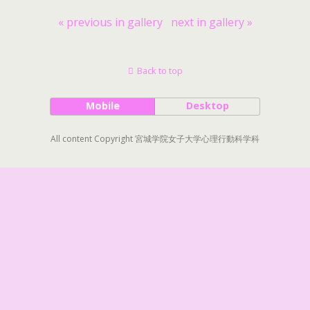
« previous in gallery
next in gallery »
Back to top
Mobile
Desktop
All content Copyright 宮城学院女子大学心理行動科学科