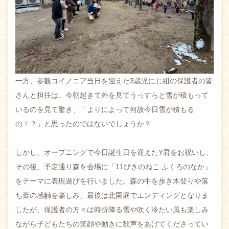
一方、参観コイノニア当日を迎えた3歳児にじ組の保護者の皆
さんと担任は、今朝起きて外を見てうっすらと雪が積もって
いるのを見て驚き、「よりによって何故今日雪が積もる
の！？」と思ったのではないでしょうか？
しかし、オープニングで今日誕生日を迎えたY君をお祝いし、
その後、予定通り森を会場に「11ぴきのねこ ふくろのなか」
をテーマに表現遊びを行いました。森の中を歩き木登りや落
ち葉の感触を楽しみ、最後は北園庭でエンディングとなりま
したが、保護者の方々は時折降る雪や吹く冷たい風も楽しみ
ながら子どもたちの笑顔や動きに歓声をあげてくださってい