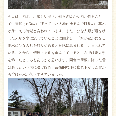
今日は「雨水」。厳しい寒さが和らぎ暖かな雨が降ること
で、雪解けが始め、凍っていた大地がゆるんで目覚め、草木
が芽生える時期と言われています。また、ひな人形が厄を移
した人形を水に流していたことに由来し、「水が豊かになる
雨水にひな人形を飾り始めると良縁に恵まれる」と言われて
いることから、伝統・文化を重んじているところでは雛人形
を飾ったところもあるかと思います。園舎の屋根に降った雪
はあっという間に溶け始め、芸術的な形に垂れ下がった雪か
ら溶けた水が落ちてきていました。