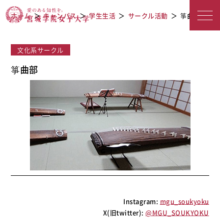
宮城学院女子大学
箏曲部
ホーム
キャンパス
学生生活
サークル活動
箏曲部
文化系サークル
箏曲部
Instagram:
mgu_soukyoku
X(旧twitter):
@MGU_SOUKYOKU