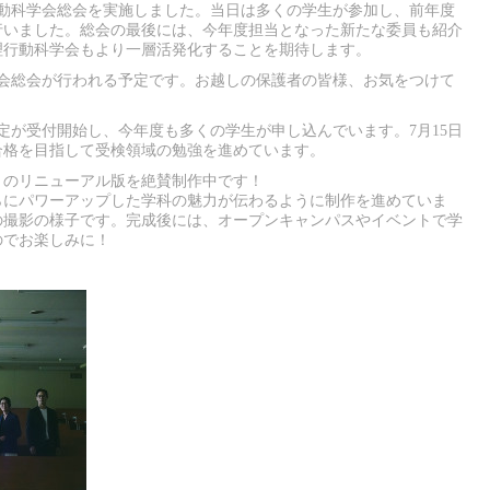
理行動科学会総会を実施しました。当日は多くの学生が参加し、前年度
行いました。総会の最後には、今年度担当となった新たな委員も紹介
理行動科学会もより一層活発化することを期待します。
援会総会が行われる予定です。お越しの保護者の皆様、お気をつけて
検定が受付開始し、今年度も多くの学生が申し込んでいます。7月15日
合格を目指して受検領域の勉強を進めています。
トのリニューアル版を絶賛制作中です！
らにパワーアップした学科の魅力が伝わるように制作を進めていま
の撮影の様子です。完成後には、オープンキャンパスやイベントで学
のでお楽しみに！