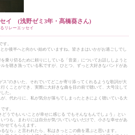
セイ (浅野ゼミ3年・髙橋葵さん)
るリレーエッセイ
です。
んとか後半へと向かい始めていますね。皆さまはいかがお過ごしでし
鬱を乗り切るために頼りにしている「音楽」についてお話ししようと
ンルを聴き漁っている私ですが、ひとつ、ずっと大好きなバンドがあ
ゲス”のきいた、それでいてどこか寄り添ってくれるような歌詞が大
に行くことができ、実際に大好きな曲を目の前で聴いて、大号泣して
でした。
んが、代わりに、私が気分が落ちてしまったときによく聴いている大
」です。
さどうでもいいことが幸せに感じる でもそんなもんでしょう」とい
といつも、まわりには自分が気づいていないだけで、小さな幸せがあ
づかせてもらえます。
めるなら」と言われたら、私はきっとこの曲を選ぶと思います。