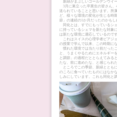
新緑がまぶしいゴールデンウイー
3月に巣立った卒業生の皆さん、
送られていることと思います。所
ど、様々な環境の変化が生じる時
節」の連続の1か月だったのかもし
同化とは、すでにもっているシェ
に持っているシェマを新たな対象
は新たな環境に適応しているので
これはスイスの心理学者ピアジェ
の授業で学んで以来、この時期に
慣れた環境では当たり前だったこ
と、うまくやるためにエネルギー
と調節」の過程だととらえてみる
たな、前に進めたな、と感じられ
ところでこの季節、新緑とともに
のころに食べていたものにはなか
しみにしています。これも同化と