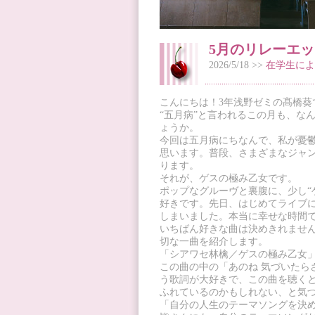
5月のリレーエッ
2026/5/18 >>
在学生によ
こんにちは！3年浅野ゼミの髙橋葵
“五月病”と言われるこの月も、な
ょうか。
今回は五月病にちなんで、私が憂
思います。普段、さまざまなジャ
ります。
それが、ゲスの極み乙女です。
ポップなグルーヴと裏腹に、少し“
好きです。先日、はじめてライブ
しまいました。本当に幸せな時間
いちばん好きな曲は決めきれませ
切な一曲を紹介します。
「シアワセ林檎／ゲスの極み乙女
この曲の中の「あのね 気づいたら
う歌詞が大好きで、この曲を聴く
ふれているのかもしれない、と気
「自分の人生のテーマソングを決