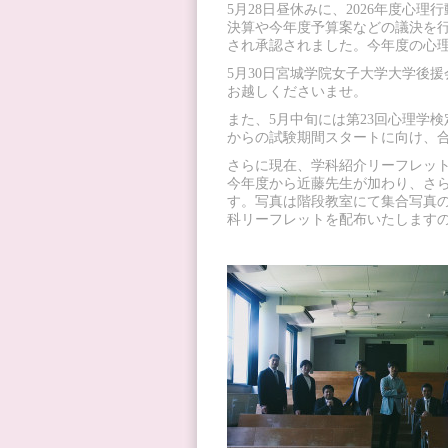
5月28日昼休みに、2026年度心
決算や今年度予算案などの議決を
され承認されました。今年度の心
5月30日宮城学院女子大学大学後
お越しくださいませ。
また、5月中旬には第23回心理学
からの試験期間スタートに向け、
さらに現在、学科紹介リーフレッ
今年度から近藤先生が加わり、さ
す。写真は階段教室にて集合写真
科リーフレットを配布いたします