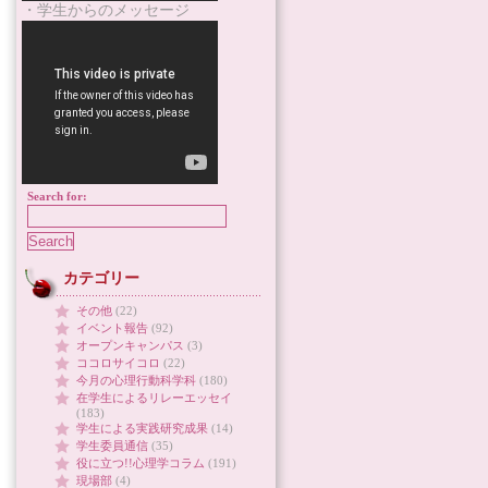
・学生からのメッセージ
Search for:
カテゴリー
その他
(22)
イベント報告
(92)
オープンキャンパス
(3)
ココロサイコロ
(22)
今月の心理行動科学科
(180)
在学生によるリレーエッセイ
(183)
学生による実践研究成果
(14)
学生委員通信
(35)
役に立つ!!心理学コラム
(191)
現場部
(4)