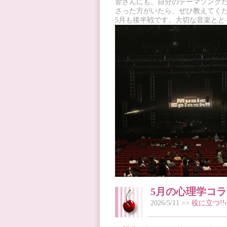
皆さんにも、自分のテーマソング
さった方がいたら、ぜひ教えてく
5月も後半戦です。大切な音楽とと
5月の心理学コ
2026/5/11 >>
役に立つ!