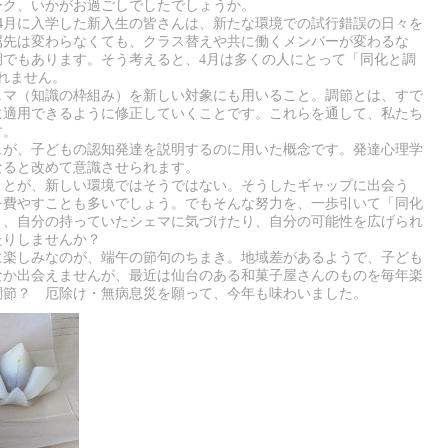
ク、いかがお過ごしでしたでしょうか。
4月に入学した新入生の皆さんは、新たな環境での試行錯誤の日々を
属先は変わらなくても、クラス替えや共に働くメンバーが変わるな
期でもあります。そう考えると、4月は多くの人にとって「同化と調
れません。
マ（知識の枠組み）を新しい対象にも用いること。調節とは、すで
に適用できるように修正していくことです。これらを通して、私たち
す。
が、子どもの認知発達を説明するのに用いた概念です。発達心理学
なると改めて意識させられます。
とが、新しい環境ではそうではない。そうしたギャップに出会う
を費やすことも多いでしょう。でもそんな努力を、一歩引いて「同化
と、自分の持っていたシェマに気づけたり、自分の可能性を広げられ
たりしませんか？
楽しみなのが、端午の節句のちまき。地域差があるようで、子ども
なか出会えませんが、最近は仙台のある和菓子屋さんのものを毎年楽
調節？ 厄除け・無病息災を願って、今年も味わいました。